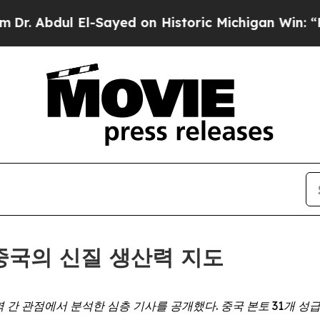
dul El-Sayed on Historic Michigan Win: “People Ar
— 중국의 신질 생산력 지도
역
간
관점에서
분석한
심층
기사를
공개했다
.
중국
본토
31
개
성