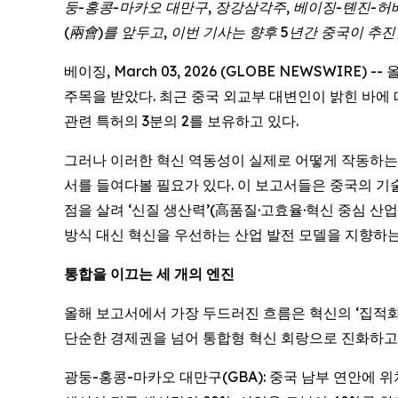
둥
-
홍콩
-
마카오
대만구
,
장강삼각주
,
베이징
-
톈진
-
허
(兩會)
를
앞두고
,
이번
기사는
향후
5
년간
중국이
추진
베이징, March 03, 2026 (GLOBE NEWSWIRE
주목을 받았다. 최근 중국 외교부 대변인이 밝힌 바에 따
관련 특허의 3분의 2를 보유하고 있다.
그러나 이러한 혁신 역동성이 실제로 어떻게 작동하는지
서를 들여다볼 필요가 있다. 이 보고서들은 중국의 기술
점을 살려 ‘신질 생산력’(高품질·고효율·혁신 중심 산
방식 대신 혁신을 우선하는 산업 발전 모델을 지향하는
통합을
이끄는
세
개의
엔진
올해 보고서에서 가장 두드러진 흐름은 혁신의 ‘집적화(
단순한 경제권을 넘어 통합형 혁신 회랑으로 진화하고
광둥-홍콩-마카오 대만구(GBA): 중국 남부 연안에 위