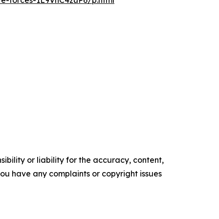
ve-forces-1L9VhC4zuP6/p.html
ility or liability for the accuracy, content,
f you have any complaints or copyright issues