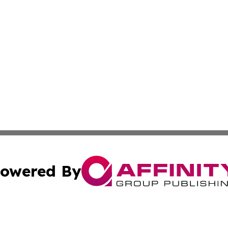
owered By
ubmit Press Release
Terms & Conditions
Copyright/DMCA