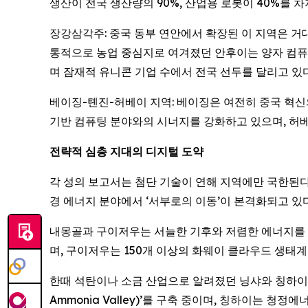
생산이 전국 생산량의 90%, 산업용 로봇이 40%를 차지
장강삼각주: 중국 동부 연안에서 확장된 이 지역은 거
통적으로 농업 중심지로 여겨졌던 안후이는 양자 컴퓨팅
며 잠재적 유니콘 기업 수에서 전국 선두를 달리고 있다
베이징-톈진-허베이 지역: 베이징은 여전히 중국 혁신의
기반 컴퓨팅 분야와의 시너지를 강화하고 있으며, 허베
전략적
심층
지대의
디지털
도약
각 성의 보고서는 첨단 기술이 연해 지역에만 국한된다는 통
경 에너지 분야에서 ‘서부로의 이동’이 본격화되고 있다
내몽골과 구이저우는 서늘한 기후와 저렴한 에너지를 활용
며, 구이저우는 150개 이상의 화웨이 클라우드 생태
한때 석탄이나 소금 산업으로 알려졌던 닝샤와 칭하이도
Ammonia Valley)’를 구축 중이며, 칭하이는 