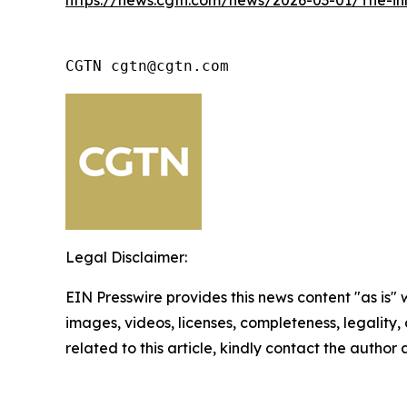
https://news.cgtn.com/news/2026-03-01/The-in
CGTN cgtn@cgtn.com
Legal Disclaimer:
EIN Presswire provides this news content "as is" 
images, videos, licenses, completeness, legality, o
related to this article, kindly contact the author