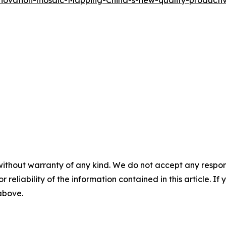
novation-mosaic-Mapping-China-s-new-quality-producti
without warranty of any kind. We do not accept any responsib
r reliability of the information contained in this article. I
 above.