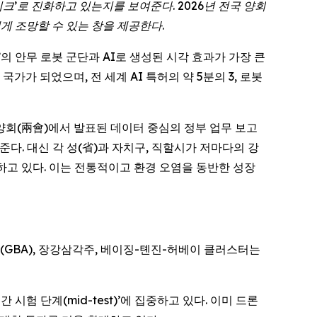
이크
’
로
진화하고
있는지를
보여준다
. 2026
년
전국
양회
에게
조망할
수
있는
창을
제공한다
.
 2.0’의 안무 로봇 군단과 AI로 생성된 시각 효과가 가장 큰
가가 되었으며, 전 세계 AI 특허의 약 5분의 3, 로봇
양회(兩會)에서 발표된 데이터 중심의 정부 업무 보고
다. 대신 각 성(省)과 자치구, 직할시가 저마다의 강
하고 있다. 이는 전통적이고 환경 오염을 동반한 성장
구(GBA), 장강삼각주, 베이징-톈진-허베이 클러스터는
시험 단계(mid-test)’에 집중하고 있다. 이미 드론