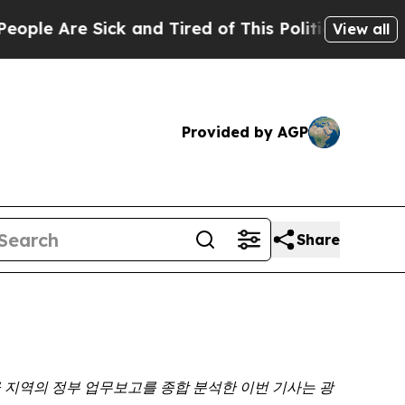
e Sick and Tired of This Politics of Hatred”
The 
View all
Provided by AGP
Share
급
지역의
정부
업무보고를
종합
분석한
이번
기사는
광