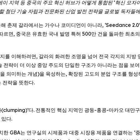
베이
지역
등
중국의
주요
혁신
허브가
어떻게
통합된
‘
혁신
모자
할
첨단
기술
자립과
전문화된
산업
발전
전략을
글로벌
독자들
) -- 올해 춘제 갈라에서는 가수나 코미디언이 아니라, ‘Seedance
르면, 중국은 유효한 국내 발명 특허 500만 건을 돌파한 최초의 국
를 이해하려면, 갈라의 화려한 조명을 넘어 전국 각지의 지방 
 전략이 더 이상 중앙 주도의 단일한 구조가 아니라는 점을 보여준
업을 의미하는 개념)을 육성하는, 확장된 고도의 분업 구조를 형성
 전략을 뜻한다.
clumping)’다. 전통적인 핵심 지역인 광둥-홍콩-마카오 대만
 있다.
치한 GBA는 연구실의 시제품과 대중 시장용 제품을 연결하는 ‘중간 