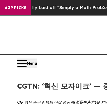
Abruptly Laid off “Simply a Math Problem
Dr. Ab
AGP PICKS
Menu
CGTN: ‘혁신 모자이크’ 
CGTN
은
중국
전역의
신질
생산력
(新質生產力)
을
지