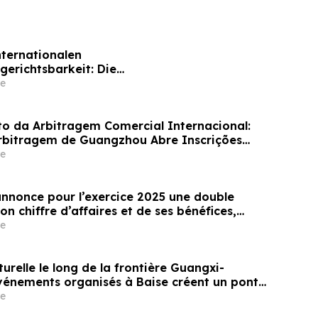
nternationalen
gerichtsbarkeit: Die
skommission von Guangzhou ruft weltweit
e
für ihr Schiedsrichtergremium auf
 da Arbitragem Comercial Internacional:
rbitragem de Guangzhou Abre Inscrições
inel de Árbitros
e
annonce pour l’exercice 2025 une double
on chiffre d’affaires et de ses bénéfices,
une multiplication par 500 de son chiffre
e
0 ans depuis son introduction en bourse
turelle le long de la frontière Guangxi-
événements organisés à Baise créent un pont
les liens de voisinage entre la Chine et le
e