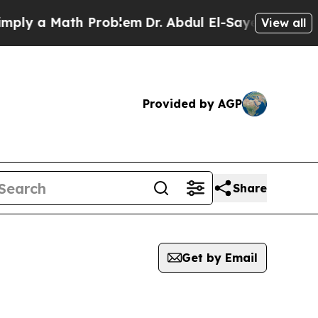
y a Math Problem
Dr. Abdul El-Sayed on Historic M
View all
Provided by AGP
Share
Get by Email