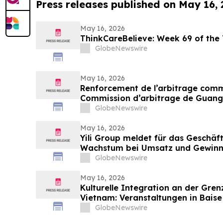
Press releases published on May 16,
May 16, 2026
ThinkCareBelieve: Week
GlobeNewswire
May 16, 2026
Renforcement de l’arbitrage commer
Commission d’arbitrage de Guang
candidatures international pour so
GlobeNewswire
May 16, 2026
Yili Group meldet für das Geschäft
Wachstum bei Umsatz und Gewinn
vor 30 Jahren ist der Umsatz um 
GlobeNewswire
May 16, 2026
Kulturelle Integration an der Gre
Vietnam: Veranstaltungen in Baise
die nachbarschaftlichen Beziehun
GlobeNewswire
Vietnam