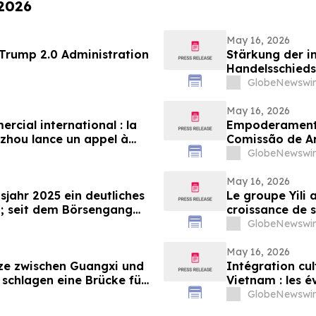
 2026
May 16, 2026
 69 of the Trump 2.0 Administration
Stärkung der i
Handelsschieds
Schiedsgericht
GlobeNewswir
zur Bewerbung 
May 16, 2026
cial international : la
Empoderamento
zhou lance un appel à
Comissão de A
n panel d’arbitres
Globais para Pa
GlobeNewswir
May 16, 2026
sjahr 2025 ein deutliches
Le groupe Yili 
; seit dem Börsengang
croissance de s
das 500-Fache gestiegen
marquant ainsi 
GlobeNewswir
d’affaires en 3
May 16, 2026
nze zwischen Guangxi und
Intégration cul
 schlagen eine Brücke für
Vietnam : les 
gen zwischen China und
pour renforcer 
GlobeNewswir
Vietnam