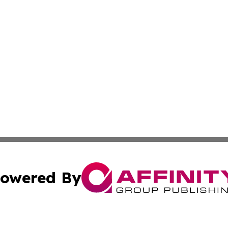
owered By
ubmit Press Release
Terms & Conditions
Copyright/DMCA